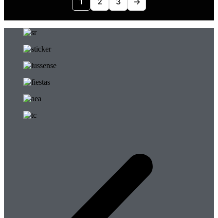
1
2
3
→