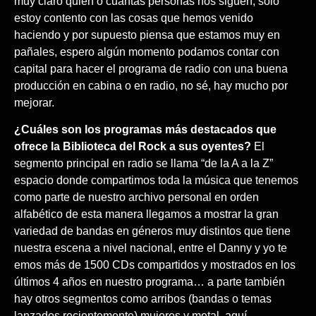
muy claro quién o cuántas personas nos siguen, solo
estoy contento con las cosas que hemos venido
haciendo y por supuesto piensa que estamos muy en
pañales, espero algún momento podamos contar con
capital para hacer el programa de radio con una buena
producción en cabina o en radio, no sé, hay mucho por
mejorar.
¿Cuáles son los programas más destacados que
ofrece la Biblioteca del Rock a sus oyentes?
El
segmento principal en radio se llama “de la A a la Z”
espacio donde compartimos toda la música que tenemos
como parte de nuestro archivo personal en orden
alfabético de esta manera llegamos a mostrar la gran
variedad de bandas en géneros muy distintos que tiene
nuestra escena a nivel nacional, entre el Danny y yo te
emos más de 1500 CDs compartidos y mostrados en los
últimos 4 años en nuestro programa… a parte también
hay otros segmentos como arribos (bandas o temas
lanzados recientemente) mujeres y metal, aquí