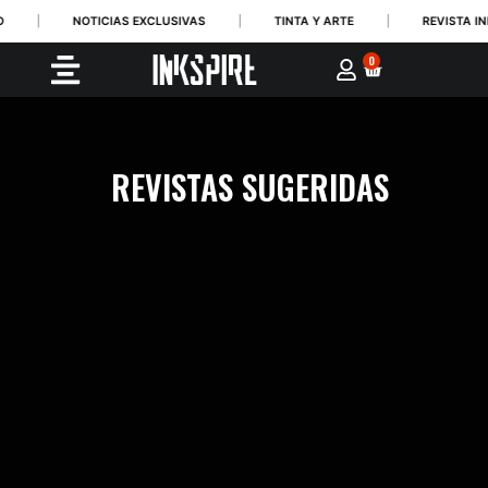
O
|
NOTICIAS EXCLUSIVAS
|
TINTA Y ARTE
|
REVISTA IN
0
REVISTAS SUGERIDAS
Haz clic aquí